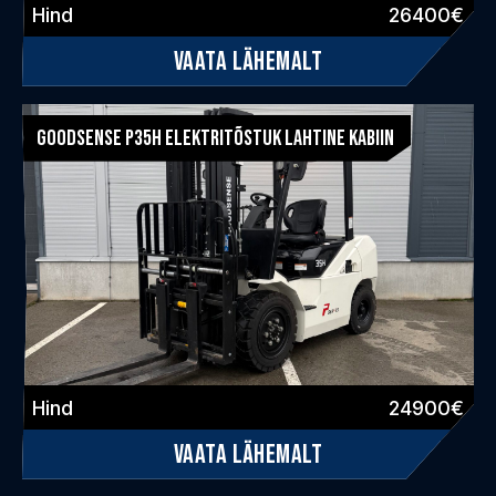
Hind
26400€
Vaata lähemalt
KAHVELTÕSTUK
Goodsense P35H Elektritõstuk Lahtine Kabiin
Hind
24900€
Vaata lähemalt
KAHVELTÕSTUK