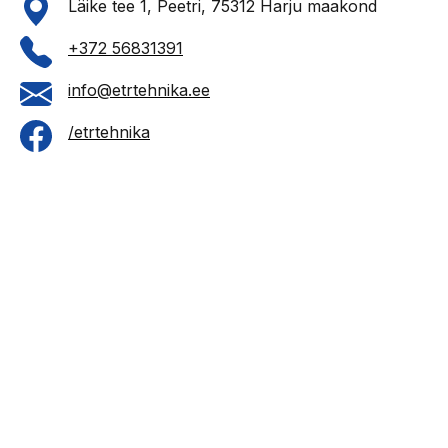
Läike tee 1, Peetri, 75312 Harju maakond
+372 56831391
info@etrtehnika.ee
/etrtehnika