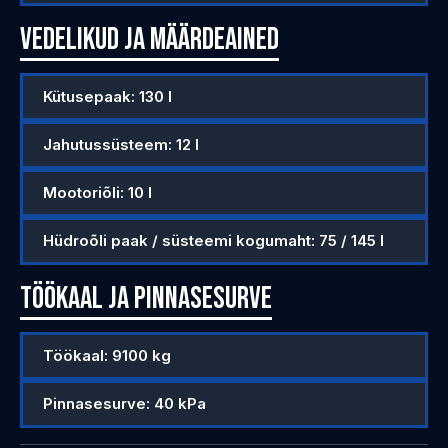
Vedelikud ja määrdeained
Kütusepaak: 130 l
Jahutussüsteem: 12 l
Mootoriõli: 10 l
Hüdroõli paak / süsteemi kogumaht: 75 / 145 l
Töökaal ja pinnasesurve
Töökaal: 9100 kg
Pinnasesurve: 40 kPa