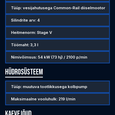
Tüüp: vesijahutusega Common-Rail diiselmootor
Silindrite arv: 4
Heitmenorm: Stage V
Töömaht: 3,3 l
Nimivõimsus: 54 kW (73 hj) / 2100 p/min
Hüdrosüsteem
Tüüp: muutuva tootlikkusega kolbpump
Maksimaalne vooluhulk: 219 l/min
Kaevejõud