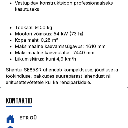
Vastupidav konstruktsioon professionaalseks
kasutuseks
Tehnilised andmed:
Töökaal: 9100 kg
Mootori võimsus: 54 kW (73 hj)
Kopa maht: 0,28 m³
Maksimaalne kaevamissügavus: 4610 mm
Maksimaalne kaeveulatus: 7440 mm
Liikumiskiirus: kuni 4,9 km/h
Shantui SE85SR ühendab kompaktsuse, jõudluse ja
töökindluse, pakkudes suurepärast lahendust nii
ehitusettevõtetele kui ka rendiparkidele.
kontaktid
ETR OÜ