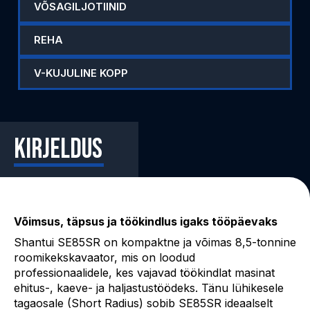
VÕSAGILJOTIINID
REHA
V-KUJULINE KOPP
Kirjeldus
Shantui SE85SR roomikekskavaator
Võimsus, täpsus ja töökindlus igaks tööpäevaks
Shantui SE85SR on kompaktne ja võimas 8,5-tonnine
roomikekskavaator, mis on loodud
professionaalidele, kes vajavad töökindlat masinat
ehitus-, kaeve- ja haljastustöödeks. Tänu lühikesele
tagaosale (Short Radius) sobib SE85SR ideaalselt