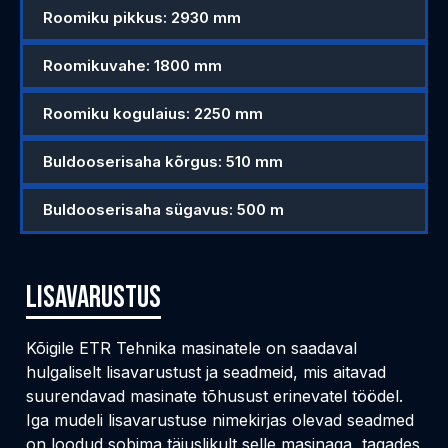
Roomiku pikkus: 2930 mm
Roomikuvahe: 1800 mm
Roomiku kogulaius: 2250 mm
Buldooserisaha kõrgus: 510 mm
Buldooserisaha sügavus: 500 m
Lisavarustus
Kõigile ETR Tehnika masinatele on saadaval
hulgaliselt lisavarustust ja seadmeid, mis aitavad
suurendavad masinate tõhusust erinevatel töödel.
Iga mudeli lisavarustuse nimekirjas olevad seadmed
on loodud sobima täiuslikult selle masinaga, tagades