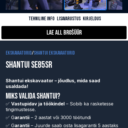
TEHNILINE INFO
LISAVARUSTUS
KIRJELDUS
Lae all Brošüür
Ekskavaatorid
/
SHANTUI EKSKAVAATORID
SHANTUI SE85SR
Shantui ekskavaator – jõudlus, mida saad
usaldada!
Miks valida Shantui?
✅
Vastupidav ja töökindel
– Sobib ka rasketesse
tingimustesse.
✅ G
arantii
– 2 aastat või 3000 töötundi
✅ G
arantii
– Juurde saab osta lisagarantii 5 aastaks