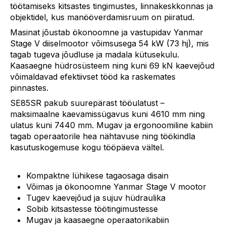
töötamiseks kitsastes tingimustes, linnakeskkonnas ja
objektidel, kus manööverdamisruum on piiratud.
Masinat jõustab ökonoomne ja vastupidav Yanmar
Stage V diiselmootor võimsusega 54 kW (73 hj), mis
tagab tugeva jõudluse ja madala kütusekulu.
Kaasaegne hüdrosüsteem ning kuni 69 kN kaevejõud
võimaldavad efektiivset tööd ka raskemates
pinnastes.
SE85SR pakub suurepärast tööulatust –
maksimaalne kaevamissügavus kuni 4610 mm ning
ulatus kuni 7440 mm. Mugav ja ergonoomiline kabiin
tagab operaatorile hea nähtavuse ning töökindla
kasutuskogemuse kogu tööpäeva vältel.
Peamised eelised:
Kompaktne lühikese tagaosaga disain
Võimas ja ökonoomne Yanmar Stage V mootor
Tugev kaevejõud ja sujuv hüdraulika
Sobib kitsastesse töötingimustesse
Mugav ja kaasaegne operaatorikabiin