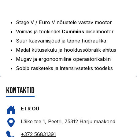
Peamised eelised
Stage V / Euro V nõuetele vastav mootor
Võimas ja töökindel
Cummins
diiselmootor
Suur kaevamisjõud ja täpne hüdraulika
Madal kütusekulu ja hooldussõbralik ehitus
Mugav ja ergonoomiline operaatorikabiin
Sobib rasketeks ja intensiivseteks töödeks
kontaktid
ETR OÜ
Läike tee 1, Peetri, 75312 Harju maakond
+372 56831391