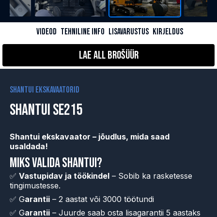
VIDEOD
TEHNILINE INFO
LISAVARUSTUS
KIRJELDUS
Lae all Brošüür
SHANTUI EKSKAVAATORID
SHANTUI SE215
Shantui ekskavaator – jõudlus, mida saad
usaldada!
Miks valida Shantui?
✅
Vastupidav ja töökindel
– Sobib ka rasketesse
tingimustesse.
✅ G
arantii
– 2 aastat või 3000 töötundi
✅ G
arantii
– Juurde saab osta lisagarantii 5 aastaks