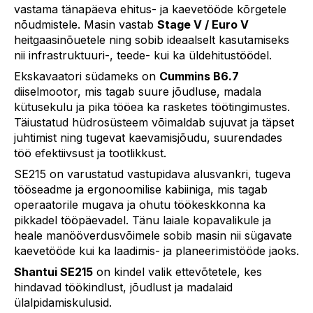
vastama tänapäeva ehitus- ja kaevetööde kõrgetele
nõudmistele. Masin vastab
Stage V / Euro V
heitgaasinõuetele ning sobib ideaalselt kasutamiseks
nii infrastruktuuri-, teede- kui ka üldehitustöödel.
Ekskavaatori südameks on
Cummins B6.7
diiselmootor, mis tagab suure jõudluse, madala
kütusekulu ja pika tööea ka rasketes töötingimustes.
Täiustatud hüdrosüsteem võimaldab sujuvat ja täpset
juhtimist ning tugevat kaevamisjõudu, suurendades
töö efektiivsust ja tootlikkust.
SE215 on varustatud vastupidava alusvankri, tugeva
tööseadme ja ergonoomilise kabiiniga, mis tagab
operaatorile mugava ja ohutu töökeskkonna ka
pikkadel tööpäevadel. Tänu laiale kopavalikule ja
heale manööverdusvõimele sobib masin nii sügavate
kaevetööde kui ka laadimis- ja planeerimistööde jaoks.
Shantui SE215
on kindel valik ettevõtetele, kes
hindavad töökindlust, jõudlust ja madalaid
ülalpidamiskulusid.