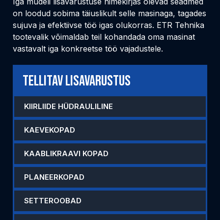
Iga mudeli lisavarustuse nimekirjas olevad seadmed
on loodud sobima täiuslikult selle masinaga, tagades
sujuva ja efektiivse töö igas olukorras. ETR Tehnika
tootevalik võimaldab teil kohandada oma masinat
vastavalt iga konkreetse töö vajadustele.
Tellitav lisavarustus
KIIRLIIDE HÜDRAULILINE
KAEVEKOPAD
KAABLIKRAAVI KOPAD
PLANEERKOPAD
SETTEROOBAD