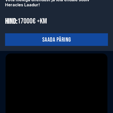
Heracles Laadur!
17000€ +km
Hind:
Saada päring