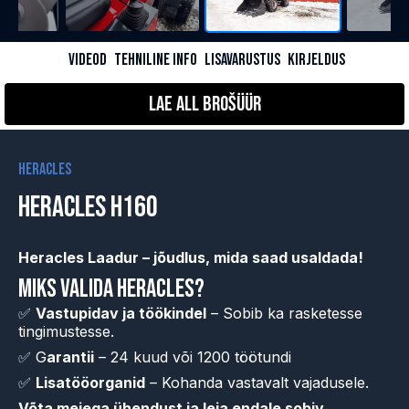
VIDEOD
TEHNILINE INFO
LISAVARUSTUS
KIRJELDUS
Lae all Brošüür
Heracles
HERACLES H160
Heracles Laadur – jõudlus, mida saad usaldada!
Miks valida Heracles?
✅
Vastupidav ja töökindel
– Sobib ka rasketesse
tingimustesse.
✅ G
arantii
– 24 kuud või 1200 töötundi
✅
Lisatööorganid
– Kohanda vastavalt vajadusele.
Võta meiega ühendust ja leia endale sobiv